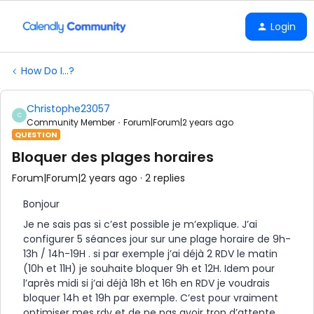
Login
How Do I...?
Christophe23057
C
Community Member
Forum|Forum|2 years ago
QUESTION
Bloquer des plages horaires
Forum|Forum|2 years ago
2 replies
Bonjour
Je ne sais pas si c’est possible je m’explique. J’ai
configurer 5 séances jour sur une plage horaire de 9h-
13h / 14h-19H . si par exemple j’ai déjà 2 RDV le matin
(10h et 11H) je souhaite bloquer 9h et 12H. Idem pour
l’après midi si j’ai déjà 18h et 16h en RDV je voudrais
bloquer 14h et 19h par exemple. C’est pour vraiment
optimiser mes rdv et de ne pas avoir trop d’attente