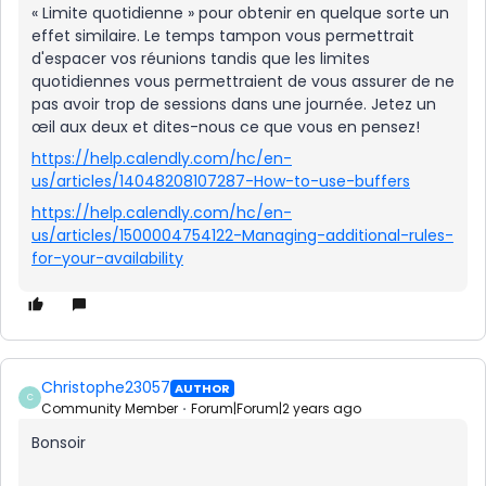
« Limite quotidienne » pour obtenir en quelque sorte un
effet similaire. Le temps tampon vous permettrait
d'espacer vos réunions tandis que les limites
quotidiennes vous permettraient de vous assurer de ne
pas avoir trop de sessions dans une journée. Jetez un
œil aux deux et dites-nous ce que vous en pensez!
https://help.calendly.com/hc/en-
us/articles/14048208107287-How-to-use-buffers
https://help.calendly.com/hc/en-
us/articles/1500004754122-Managing-additional-rules-
for-your-availability
Christophe23057
AUTHOR
C
Community Member
Forum|Forum|2 years ago
Bonsoir