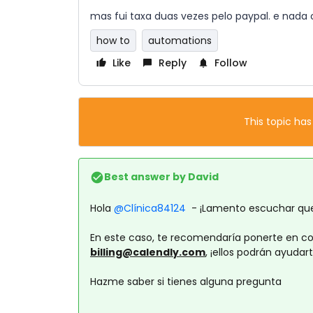
mas fui taxa duas vezes pelo paypal. e nada
how to
automations
Like
Reply
Follow
This topic has
Best answer by
David
Hola
@Clínica84124
- ¡Lamento escuchar que
En este caso, te recomendaría ponerte en c
billing@calendly.com
, ¡ellos podrán ayuda
Hazme saber si tienes alguna pregunta