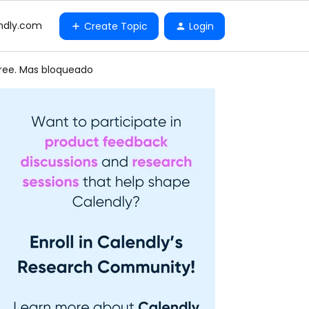
ndly.com
Create Topic
Login
ree. Mas bloqueado