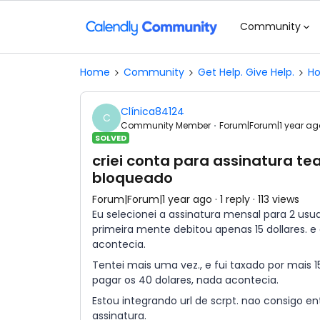
Community
Home
Community
Get Help. Give Help.
Ho
Clínica84124
C
Community Member
Forum|Forum|1 year ag
SOLVED
criei conta para assinatura t
bloqueado
Forum|Forum|1 year ago
1 reply
113 views
Eu selecionei a assinatura mensal para 2 usu
primeira mente debitou apenas 15 dollares. e
acontecia.
Tentei mais uma vez., e fui taxado por mais 
pagar os 40 dolares, nada acontecia.
Estou integrando url de scrpt. nao consigo e
assinatura.