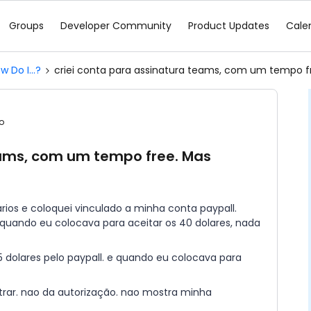
Groups
Developer Community
Product Updates
Cale
w Do I...?
criei conta para assinatura teams, com um tempo f
o
eams, com um tempo free. Mas
arios e coloquei vinculado a minha conta paypall.
 quando eu colocava para aceitar os 40 dolares, nada
15 dolares pelo paypall. e quando eu colocava para
ntrar. nao da autorização. nao mostra minha