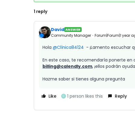
1 reply
David
ANSWER
Community Manager
Forum|Forum|1 year a
Hola
@Clínica84124
- ¡Lamento escuchar q
En este caso, te recomendaría ponerte en 
billing@calendly.com
, ¡ellos podrán ayud
Hazme saber si tienes alguna pregunta
Like
1 person likes this
Reply
C