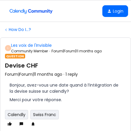
Login
How Do I...?
Les voix de l'Invisible
L
Community Member
Forum|Forum|11 months ago
QUESTION
Devise CHF
Forum|Forum|11 months ago
1 reply
Bonjour, avez-vous une date quand à l’intégration de
la devise suisse sur calendly?
Merci pour votre réponse.
Calendly
Swiss Franc