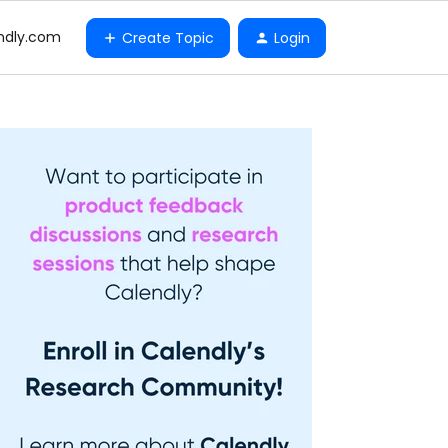
ndly.com
Create Topic
Login