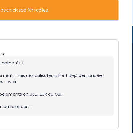
 been closed for replies.
go
contactés !
oment, mais des utilisateurs l'ont déjà demandée !
s savoir.
paiements en USD, EUR ou GBP.
'en faire part !