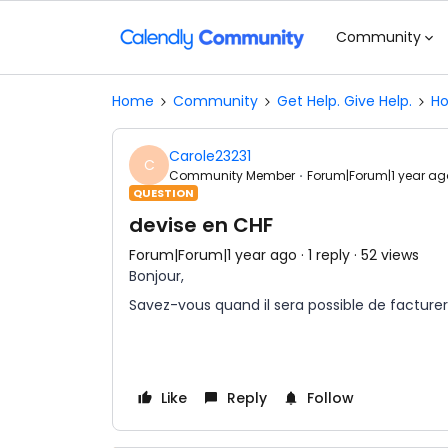
Community
Home
Community
Get Help. Give Help.
Ho
Carole23231
C
Community Member
Forum|Forum|1 year ag
QUESTION
devise en CHF
Forum|Forum|1 year ago
1 reply
52 views
Bonjour,
Savez-vous quand il sera possible de facturer
Like
Reply
Follow