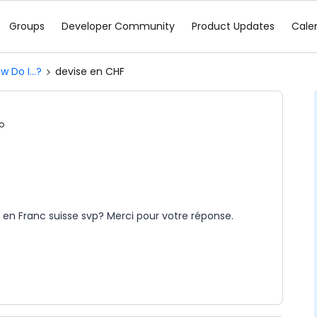
Groups
Developer Community
Product Updates
Cale
w Do I...?
devise en CHF
o
 en Franc suisse svp? Merci pour votre réponse.