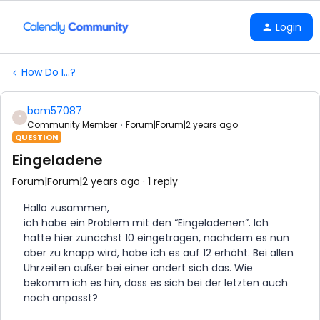
Login
How Do I...?
bam57087
B
Community Member
Forum|Forum|2 years ago
QUESTION
Eingeladene
Forum|Forum|2 years ago
1 reply
Hallo zusammen,
ich habe ein Problem mit den “Eingeladenen”. Ich
hatte hier zunächst 10 eingetragen, nachdem es nun
aber zu knapp wird, habe ich es auf 12 erhöht. Bei allen
Uhrzeiten außer bei einer ändert sich das. Wie
bekomm ich es hin, dass es sich bei der letzten auch
noch anpasst?