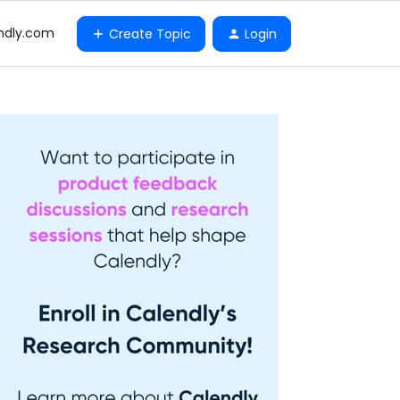
ndly.com
Create Topic
Login