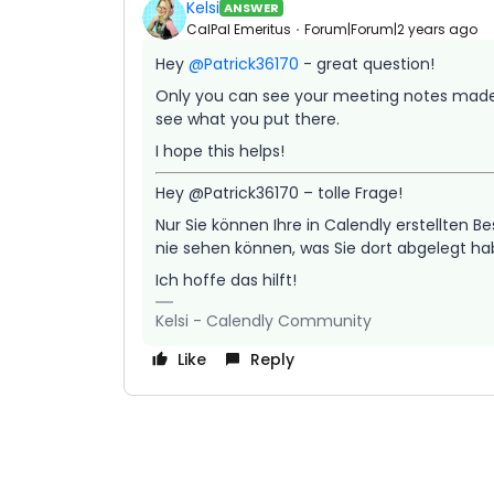
Kelsi
ANSWER
CalPal Emeritus
Forum|Forum|2 years ago
Hey
@Patrick36170
- great question!
Only you can see your meeting notes made in
see what you put there.
I hope this helps!
Hey @Patrick36170 – tolle Frage!
Nur Sie können Ihre in Calendly erstellten
nie sehen können, was Sie dort abgelegt h
Ich hoffe das hilft!
Kelsi - Calendly Community
Like
Reply