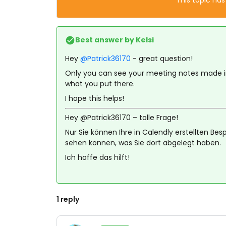
This topic has
Best answer by
Kelsi
Hey
@Patrick36170
- great question!
Only you can see your meeting notes made in C
what you put there.
I hope this helps!
Hey @Patrick36170 – tolle Frage!
Nur Sie können Ihre in Calendly erstellten B
sehen können, was Sie dort abgelegt haben.
Ich hoffe das hilft!
1 reply