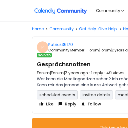
Community
Home
Community
Get Help. Give Help.
Ho
Patrick36170
P
Community Member
Forum|Forum|2 years 
SOLVED
Gesprächsnotizen
Forum|Forum|2 years ago
1 reply
49 views
Wer kann die Meetingnotizen sehen? Ich möc
Kann mir das jemand eine kurze Antwort gebe
scheduled events
invitee details
meet
Like
Reply
Follow