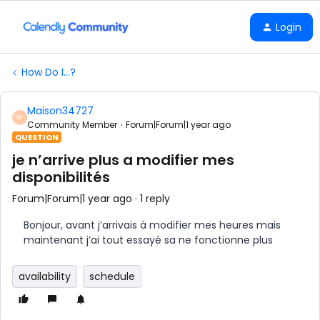
Login
How Do I...?
Maison34727
M
Community Member
Forum|Forum|1 year ago
QUESTION
je n’arrive plus a modifier mes
disponibilités
Forum|Forum|1 year ago
1 reply
Bonjour, avant j’arrivais à modifier mes heures mais
maintenant j’ai tout essayé sa ne fonctionne plus
availability
schedule