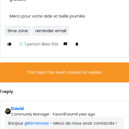
Merci pour votre aide et belle journée.
time zone
reminder email
1 person likes this
I
This topic has been closed for replies.
1 reply
David
Community Manager
Forum|Forum|1 year ago
Bonjour ​
@Kimanorei
- Merci de nous avoir contactés !