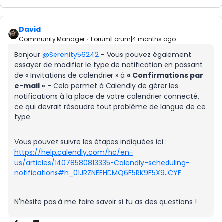
David
Community Manager
Forum|Forum|4 months ago
Bonjour ​
@Serenity56242
-
Vous pouvez également
essayer de modifier le type de notification en passant
de « Invitations de calendrier » à
« Confirmations par
e-mail »
- Cela permet à Calendly de gérer les
notifications à la place de votre calendrier connecté,
ce qui devrait résoudre tout problème de langue de ce
type.
Vous pouvez suivre les étapes indiquées ici :
https://help.calendly.com/hc/en-
us/articles/14078580813335-Calendly-scheduling-
notifications#h_01JRZNEEHDMQ6F5RK9F5X9JCYF
N'hésite pas à me faire savoir si tu as des questions !