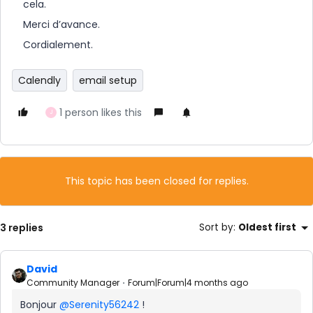
cela.
Merci d’avance.
Cordialement.
Calendly
email setup
1 person likes this
J
This topic has been closed for replies.
3 replies
Sort by
:
Oldest first
David
Community Manager
Forum|Forum|4 months ago
Bonjour ​
@Serenity56242
!