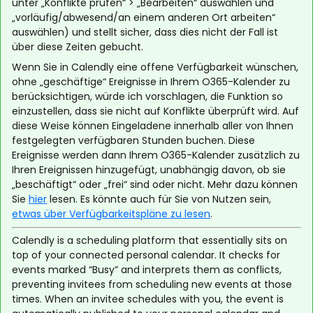
unter „Konflikte prüfen“ > „Bearbeiten“ auswählen und
„vorläufig/abwesend/an einem anderen Ort arbeiten“
auswählen) und stellt sicher, dass dies nicht der Fall ist
über diese Zeiten gebucht.
Wenn Sie in Calendly eine offene Verfügbarkeit wünschen,
ohne „geschäftige“ Ereignisse in Ihrem O365-Kalender zu
berücksichtigen, würde ich vorschlagen, die Funktion so
einzustellen, dass sie nicht auf Konflikte überprüft wird. Auf
diese Weise können Eingeladene innerhalb aller von Ihnen
festgelegten verfügbaren Stunden buchen. Diese
Ereignisse werden dann Ihrem O365-Kalender zusätzlich zu
Ihren Ereignissen hinzugefügt, unabhängig davon, ob sie
„beschäftigt“ oder „frei“ sind oder nicht. Mehr dazu können
Sie
hier
lesen. Es könnte auch für Sie von Nutzen sein,
etwas über Verfügbarkeitspläne zu lesen
.
Calendly is a scheduling platform that essentially sits on
top of your connected personal calendar. It checks for
events marked “Busy” and interprets them as conflicts,
preventing invitees from scheduling new events at those
times. When an invitee schedules with you, the event is