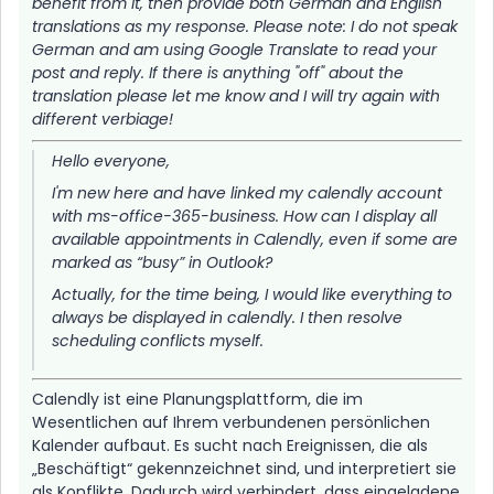
benefit from it, then provide both German and English
translations as my response. Please note: I do not speak
German and am using Google Translate to read your
post and reply. If there is anything "off" about the
translation please let me know and I will try again with
different verbiage!
Hello everyone,
I'm new here and have linked my calendly account
with ms-office-365-business. How can I display all
available appointments in Calendly, even if some are
marked as “busy” in Outlook?
Actually, for the time being, I would like everything to
always be displayed in calendly. I then resolve
scheduling conflicts myself.
Calendly ist eine Planungsplattform, die im
Wesentlichen auf Ihrem verbundenen persönlichen
Kalender aufbaut. Es sucht nach Ereignissen, die als
„Beschäftigt“ gekennzeichnet sind, und interpretiert sie
als Konflikte. Dadurch wird verhindert, dass eingeladene