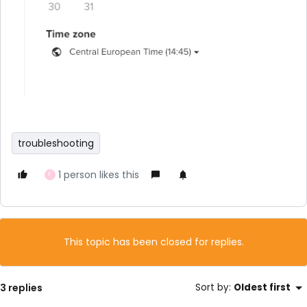
troubleshooting
1 person likes this
F
This topic has been closed for replies.
3 replies
Sort by
:
Oldest first