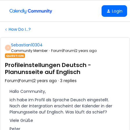
Login
How Do I...?
Sebastian10304
S
Community Member
Forum|Forum|2 years ago
QUESTION
Profileinstellungen Deutsch -
Planunsseite auf Englisch
Forum|Forum|2 years ago
3 replies
Hallo Community,
ich habe im Profil als Sprache Deusch eingestellt.
Nach der Intergration erscheint der Kalender in der
Planungsseite auf Englisch. Was läuft da schief?
Viele Grüße
Peter