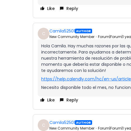
Like
Reply
Camila52501
AUTHOR
C
New Community Member
Forum|Forum|1 ye
Hola Camila. Hay muchas razones por las qu
incorrectamente. Para ayudarnos a determ
nuestra herramienta de resolución de proble
momento que debería estar disponible o no
te ayudaremos con la solución!
https://help.calendly.com/hc/en-us/artic
Necesito disponible todo el mes, no funcio
Like
Reply
Camila52501
AUTHOR
C
New Community Member
Forum|Forum|1 ye