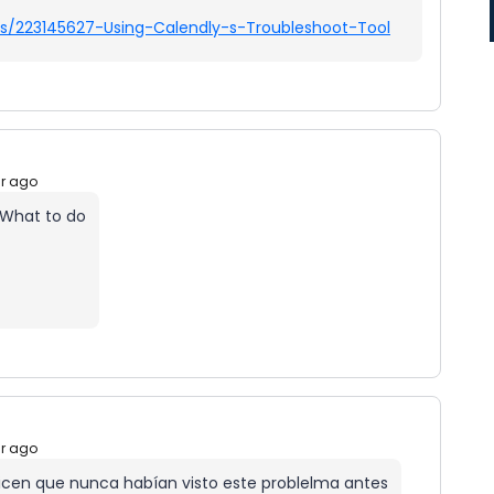
les/223145627-Using-Calendly-s-Troubleshoot-Tool
ar ago
 What to do
ar ago
 dicen que nunca habían visto este problelma antes