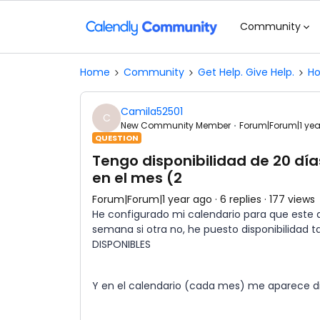
Community
Home
Community
Get Help. Give Help.
Ho
Camila52501
C
New Community Member
Forum|Forum|1 ye
QUESTION
Tengo disponibilidad de 20 día
en el mes (2
Forum|Forum|1 year ago
6 replies
177 views
He configurado mi calendario para que este di
semana si otra no, he puesto disponibilidad
DISPONIBLES
Y en el calendario (cada mes) me aparece di