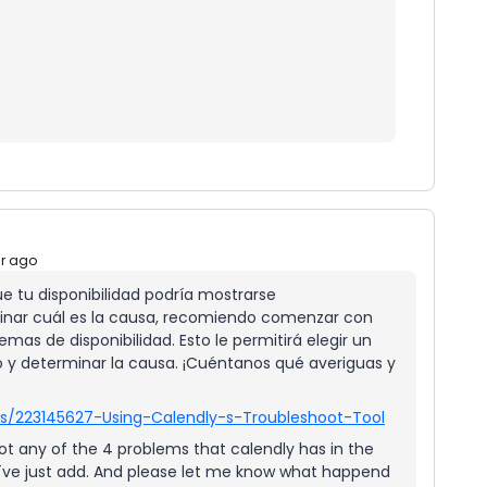
ar ago
e tu disponibilidad podría mostrarse
inar cuál es la causa, recomiendo comenzar con
mas de disponibilidad. Esto le permitirá elegir un
 y determinar la causa. ¡Cuéntanos qué averiguas y
les/223145627-Using-Calendly-s-Troubleshoot-Tool
 not any of the 4 problems that calendly has in the
I´ve just add. And please let me know what happend