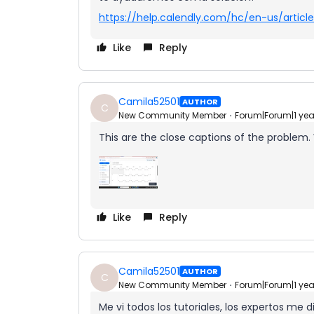
https://help.calendly.com/hc/en-us/artic
Like
Reply
Camila52501
AUTHOR
C
New Community Member
Forum|Forum|1 ye
This are the close captions of the problem.
Like
Reply
Camila52501
AUTHOR
C
New Community Member
Forum|Forum|1 ye
Me vi todos los tutoriales, los expertos me