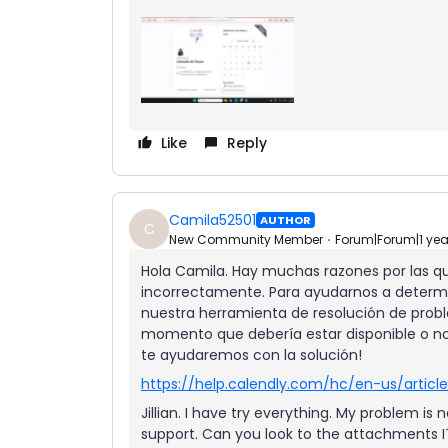
Like
Reply
Camila52501
AUTHOR
C
New Community Member
Forum|Forum|1 ye
Hola Camila. Hay muchas razones por las qu
incorrectamente. Para ayudarnos a determ
nuestra herramienta de resolución de proble
momento que debería estar disponible o no
te ayudaremos con la solución!
https://help.calendly.com/hc/en-us/artic
Jillian. I have try everything. My problem is
support. Can you look to the attachments 